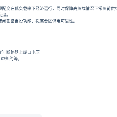
现配变在低负载率下经济运行，同时保障高负载情况正常负荷供
投退。
流闭锁备自投功能、提高台区供电可靠性。
变）断路器上端口电压。
103规约等。