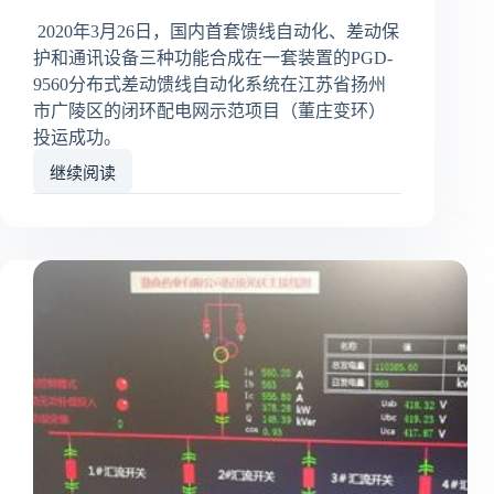
2020年3月26日，国内首套馈线自动化、差动保
护和通讯设备三种功能合成在一套装置的PGD-
9560分布式差动馈线自动化系统在江苏省扬州
市广陵区的闭环配电网示范项目（董庄变环）
投运成功。
继续阅读
分
布
式
差
动
馈
线
自
动
化
在
扬
州
闭