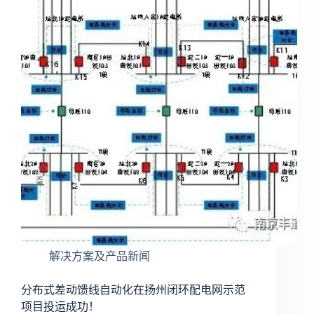
领
导
现
场
考
察
分
布
式
馈
线
自
动
化
项
目！
解决方案及产品新闻
分布式差动馈线自动化在扬州闭环配电网示范
项目投运成功！