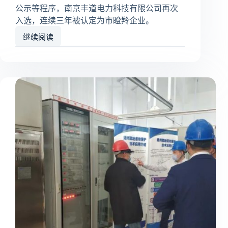
公示等程序，南京丰道电力科技有限公司再次
入选，连续三年被认定为市瞪羚企业。
继续阅读
南
京
丰
道
电
力
科
技
有
限
公
司
2022
年
科
技
成
果