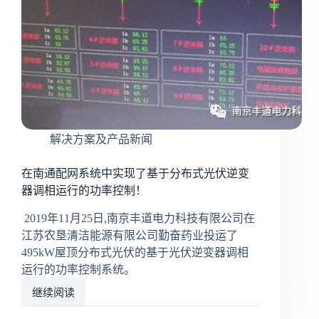
环
配
电
网
示
范
项
目
投
解决方案及产品新闻
运
成
功！
在南通配网系统中实现了基于分布式光伏逆变
器调相运行的功率控制！
2019年11月25日,南京丰道电力科技有限公司在
江苏农垦清洁能源有限公司勤奋药业投运了
495kW屋顶分布式光伏的基于光伏逆变器调相
运行的功率控制系统。
继续阅读
在
南