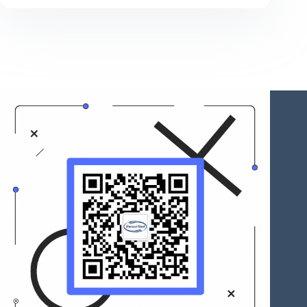
通
配
网
系
统
中
实
现
了
基
于
分
布
式
光
伏
逆
变
器
调
相