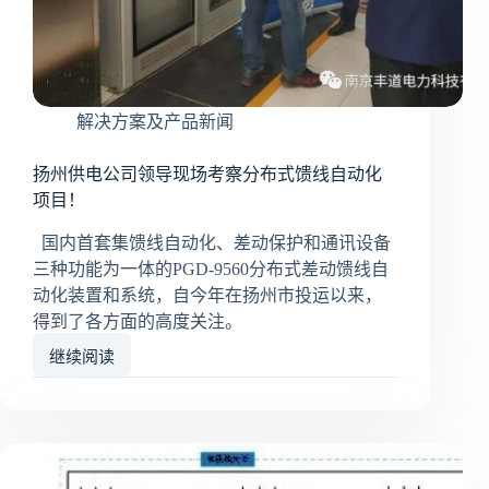
鉴
定
会
顺
利
解决方案及产品新闻
召
开!
扬州供电公司领导现场考察分布式馈线自动化
项目！
国内首套集馈线自动化、差动保护和通讯设备
三种功能为一体的PGD-9560分布式差动馈线自
动化装置和系统，自今年在扬州市投运以来，
得到了各方面的高度关注。
继续阅读
扬
州
供
电
公
司