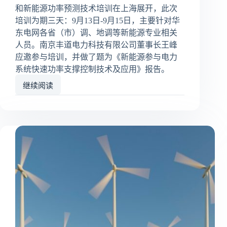
和新能源功率预测技术培训在上海展开，此次
培训为期三天：9月13日-9月15日，主要针对华
东电网各省（市）调、地调等新能源专业相关
人员。南京丰道电力科技有限公司董事长王峰
应邀参与培训，并做了题为《新能源参与电力
系统快速功率支撑控制技术及应用》报告。
继续阅读
2023
年
华
东
电
网
新
能
源
基
础
数
据
管