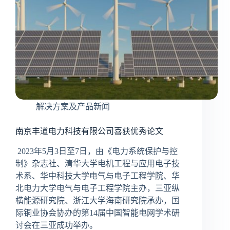
理
和
新
能
源
功
率
预
测
解决方案及产品新闻
技
术
培
南京丰道电力科技有限公司喜获优秀论文
训
2023年5月3日至7日，由《电力系统保护与控
制》杂志社、清华大学电机工程与应用电子技
术系、华中科技大学电气与电子工程学院、华
北电力大学电气与电子工程学院主办，三亚纵
横能源研究院、浙江大学海南研究院承办，国
际铜业协会协办的第14届中国智能电网学术研
讨会在三亚成功举办。