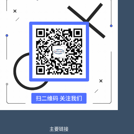
限
公
司
2022
年
科
技
成
果
鉴
定
会
顺
利
召
开!
主要链接