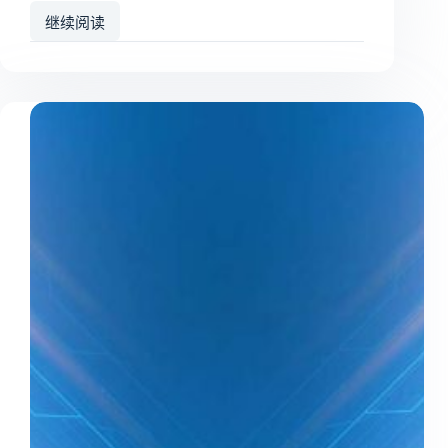
继续阅读
南
京
丰
道
电
力
科
技
有
限
公
司
喜
获
优
秀
论
文