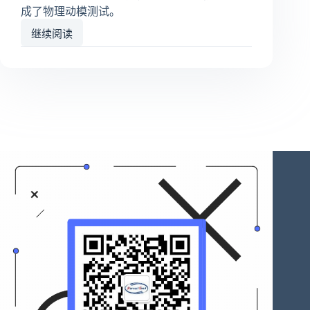
成了物理动模测试。
继续阅读
自
愈
次
干
网
设
备
成
功
完
成
物
理
动
模
测
试！