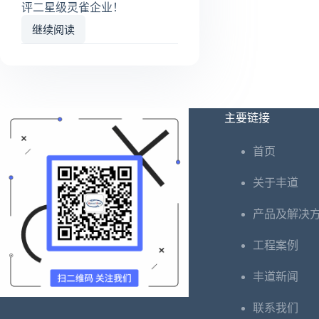
评二星级灵雀企业！
继续阅读
喜
报
丨
南
京
丰
主要链接
道
获
首页
评
二
关于丰道
星
级
产品及解决
灵
雀
工程案例
企
业！
丰道新闻
联系我们