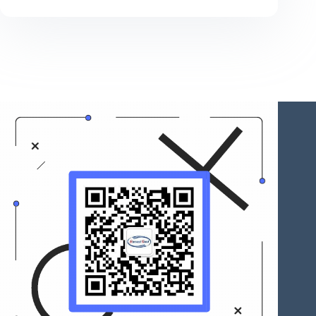
贺
丰
道
电
力
获
江
苏
省
电
力
科
学
技
术
进
步
奖！