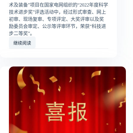
术及装备”项目在国家电网组织的“2022年度科学
技术进步奖”评选活动中，经过形式审查、网上
初审、现场复审、专项评定、大奖评审以及奖
励委员会审定、公示等评审环节，荣获“科技进
步二等奖”。
继续阅读
祝
贺
丰
道
电
力
获
国
家
电
网
科
学
技
术