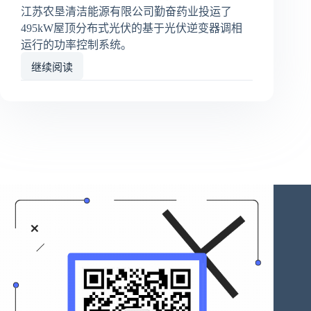
江苏农垦清洁能源有限公司勤奋药业投运了
495kW屋顶分布式光伏的基于光伏逆变器调相
运行的功率控制系统。
继续阅读
在
南
通
配
网
系
统
中
实
现
了
基
于
分
布
式
光