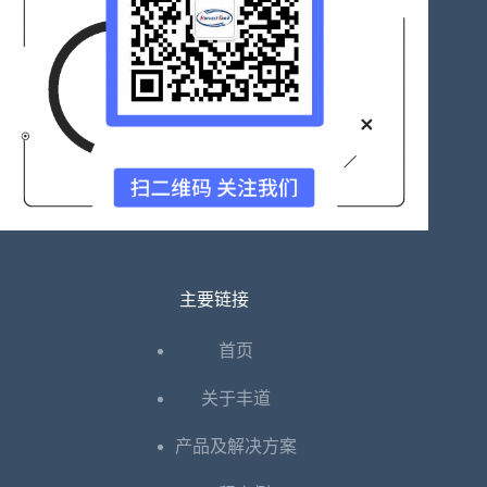
伏
逆
变
器
调
相
运
行
的
功
率
控
制！
主要链接
首页
关于丰道
产品及解决方案