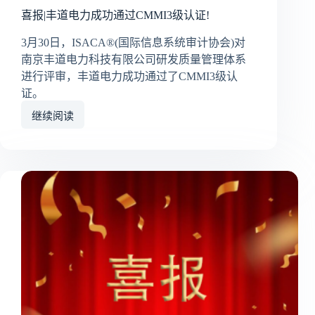
喜报|丰道电力成功通过CMMI3级认证!
3月30日，ISACA®(国际信息系统审计协会)对
南京丰道电力科技有限公司研发质量管理体系
进行评审，丰道电力成功通过了CMMI3级认
证。
继续阅读
喜
报|
丰
道
电
力
成
功
通
过
CMMI3
级
认
证!