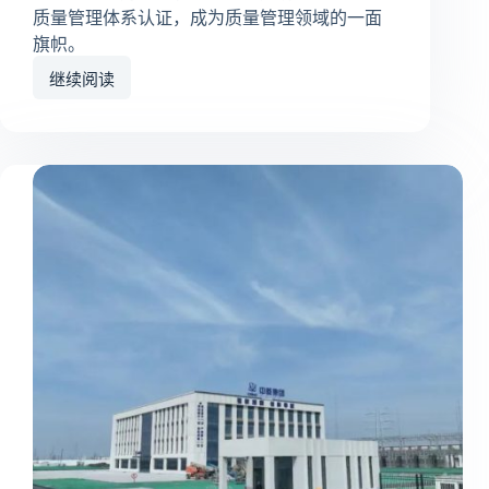
质量管理体系认证，成为质量管理领域的一面
旗帜。
继续阅读
南
京
丰
道
电
力
科
技
有
限
公
司
成
功
通
过
ISO9001
质