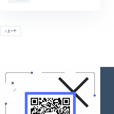
喜
报|
丰
道
电
力
上一个
再
次
荣
获
南
京
市
“瞪
羚
企
业”
称
号!