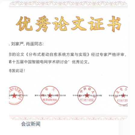
海
上
光
伏
项
目
一
次
带
电
成
功
会议新闻