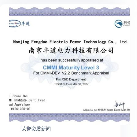
电
源
采
集
控
制
装
置
通
过
认
证
荣誉资质新闻