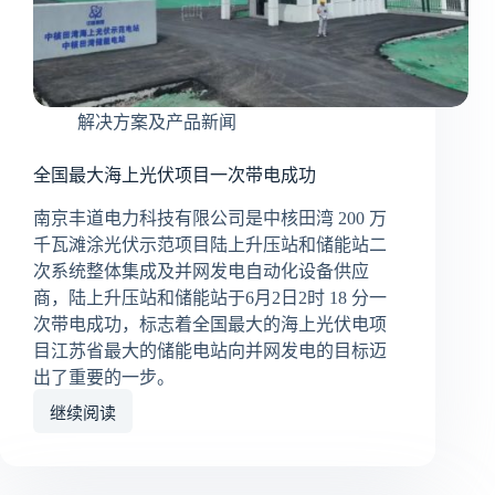
量
管
理
体
系
解决方案及产品新闻
复
审！
全国最大海上光伏项目一次带电成功
南京丰道电力科技有限公司是中核田湾 200 万
千瓦滩涂光伏示范项目陆上升压站和储能站二
次系统整体集成及并网发电自动化设备供应
商，陆上升压站和储能站于6月2日2时 18 分一
次带电成功，标志着全国最大的海上光伏电项
目江苏省最大的储能电站向并网发电的目标迈
出了重要的一步。
继续阅读
全
国
最
大