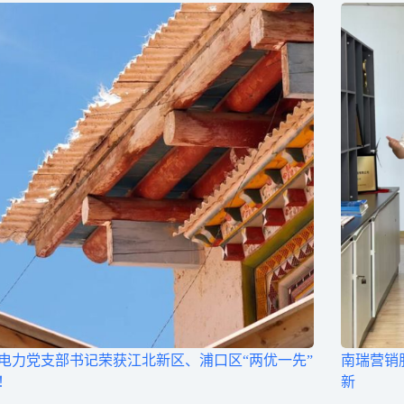
电力党支部书记荣获江北新区、浦口区“两优一先”
南瑞营销
！
新