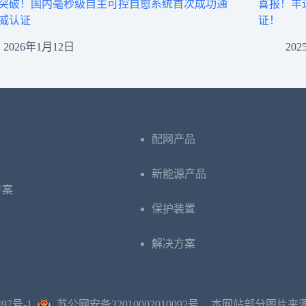
突破！国内毫秒级自主可控自愈系统首次成功通
喜报！丰
威认证
证！
2026年1月12日
20
配网产品
新能源产品
方案
保护装置
解决方案
497号-1
苏公网安备32010002010092号
本网站部分图片来